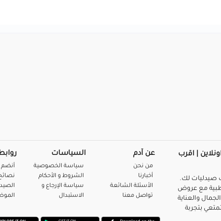
عن آدم
السياسات
روابط
ونلاين | اقرب
من نحن
سياسة الخصوصية
أنضم 
أخبارنا
الشروط و الأحكام
نصائح 
صيدليات لك.
الأسئلة الشائعة
سياسة الإرجاع و
الصيد
بية مع عروض
تواصل معنا
الاستبدال
المو
لجمال والعناية
متعي بتجربة