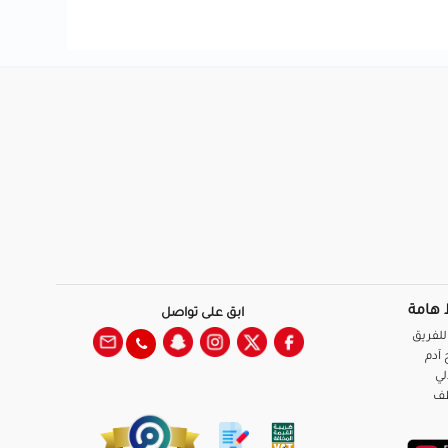
 هامة
ابق على تواصل
للفريق
آدم
لي
ظف