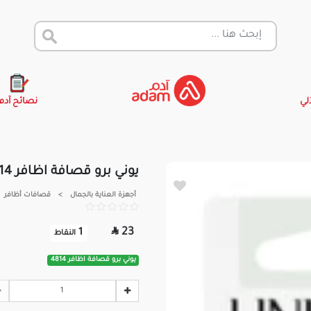
آلي
نصائح آدم
يوني برو قصافة اظافر 4814
أجهزة العناية بالجمال
>
قصافات أظافر

23
1
النقاط
يوني برو قصافة اظافر 4814