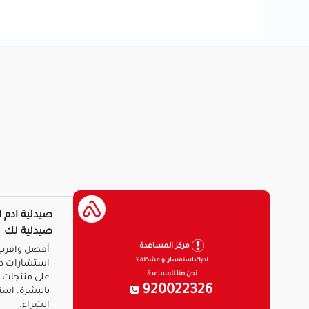
صيدلية ادم ا
صيدلية لك
مركز المساعدة
أفضل واقرب 
لديك استفسار او مشكلة ؟
استشارات ط
نحن هنا للمساعدة
على منتجات ا
920022326
بالبشرة. است
الشراء.