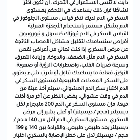
دايت
لا تنسى الاستمرار في التحرك. أن تكون أكثر
نشاطًا فإن ذلك يساعدك في التحكم بمستوى
السكر في الدم لديك
تذكر قياس مستوى الجلوكوز في
الدم بشكل مستمر باستخدام الأجهزة المنزلية
لقياس السكر في الدم
ثيوزاك كبسول و نيوروبيون
أقراص ستساعدك لتقليل مشاكل الأعصاب الناتجة
عن مرض السكري
إذا كنت تعاني من أعراض نقص
السكر في الدم مثل الضعف، والدوخة، وزيادة التعرق،
وسرعة ضربات القلب، واضطرابات الرؤية أو صعوبة
التركيز، فعادة ما يساعدك تناول أو شرب شيء يحتوي
على السكر.
المعدلات الطبيعية لمستوى السكر في
الدم
اختبار سكر الدم العشوائي: سيتم أخذ عينة من
الدم في وقت عشوائي. بغض النظر عن آخر مرة أكلت
فيها، فإن مستوى السكر في الدم 200 مليجرام لكل
ديسيلتر (مجم / ديسيلتر) أو أعلى يشير إلى مرض
السكري. مستوى السكر في الدم أقل من 140 مجم /
ديسيلتر يعد طبيعي طبيعي، والقراءة بين 140 و 199
مجم / ديسيلتر تدل على خطر الإصابة بالسكري
اختبار