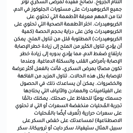
التئام الجروح.
نصائح مفيدة لمرضى السكري
تؤثر
جميع الكربوهيدرات على مستويات الجلوكوز في الدم،
لذا من المهم معرفة الأطعمة التي تحتوي على
الكربوهيدرات. اختر الأطعمة الصحية التي تحتوي على
الكربوهيدرات وكن على دراية بحجم الحصة (كمية
الكربوهيدرات) المطلوبة
قلل من تناول الملح. يمكن
أن يؤدي تناول الكثير من الملح إلى زيادة خطر الإصابة
بارتفاع ضغط الدم، مما يؤدي بدوره إلى زيادة خطر
الإصابة بأمراض القلب والسكتة الدماغية. وعندما
تكون مصابًا بمرض السكري، فأنت بالفعل أكثر عرضة
للإصابة بكل هذه الحالات.
تناول المزيد من الفاكهة
والخضروات. يمكن أن يساعدك ذلك في الحصول
على الفيتامينات والمعادن والألياف التي يحتاجها
جسمك يوميًا للحفاظ على صحتك.
يمكنك دائمًا
تجربة المُحليات منخفضة السعرات أو التي لا تحتوي
على سعرات حرارية (تُعرف أيضًا بالمُحليات
الاصطناعية) لمساعدتك على خفض السكر على
سبيل المثال ستيفيانا، سكر دايت أو تروبيكانا، سكر