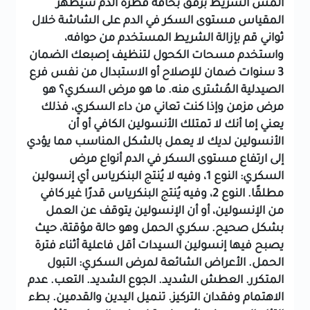
المس الشريط برفق بحافة قطرة الدم
سيُظهر
المقياس مستوى السكر في الدم على الشاشة خلال
ثواني
قم بإزالة الشريط المستخدم من حوافه،
واستخدم مسحات الكحول لتنظيف إصبعك
الضمان
3 سنوات ضمان للإصلاح أو الاستبدال من نفس فرع
الصيدلية المُشترى منه.
ما هو مرض السكري؟
هو
مرض مزمن وإذا كنت تعاني من داء السكري، فذلك
يعني إما أنك لا تمتلك الأنسولين الكافي أو أن
الأنسولين لديك لا يعمل بالشكل المناسب مما يؤدي
إلى ارتفاع مستوى السكر في الدم
أنواع مرض
السكري:
النوع 1، وفيه لا يُنتج البنكرياس أي إنسولين
مطلقًا.
النوع 2، وفيه يُنتج البنكرياس قدرًا غير كافي
من الإنسولين، أو أن الإنسولين يتوقف عن العمل
بشكل صحيح.
سكري الحمل وهو حالة مؤقتة، حيث
يصبح فيها إنسولين السيدات أقل فاعلية أثناء فترة
الحمل.
الأعراض الشائعة لمرض السكري:
التبول
المتكرر.
العطش الشديد.
الجوع الشديد.
التعب.
عدم
الاهتمام وفقدان التركيز.
تنميل اليدين والقدمين.
بطء