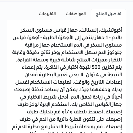
تفاصيل المنتج
المواصفات
التقييمات
أكيوتشيك، إنستانت، جهاز قياس مستوى السكر
بالدم - 1 جهاز
ينتمي إلى
الأجهزة الطبية - أجهزة قياس
مستوى السكر في الدم
الاستخدام
جهاز مراقبة
جلوكوز الدم سهل الاستخدام يوفر نتائج دقيقة وقابلة
للتكرار
مميزات المنتج
شاشة كبيرة وسهلة القراءة.
يتم تخزين 500 نتيجة اختبار في الذاكرة.
يتم إعطاء
النتيجة في 4 ثوان.
لا يعني تغيير البطارية فقدان
إعدادات التاريخ والوقت.
تعليمات الاستخدام
اغسل
يديك وجففهما جيدًا. يمكن أن يساعد تدفئة إصبعك
أحيانًا في زيادة تدفق الدم.
أدخل شريط الاختبار في
جهاز القياس الخاص بك.
استخدم الإبرة لوخز طرف
إصبعك.
اضغط بلطف و / أو قم بتدليك طرف
إصبعك حتى تتكون قطرة دائرية من الدم في طرف
إصبعك.
قم بمحاذاة شريط الاختبار مع قطرة الدم ثم