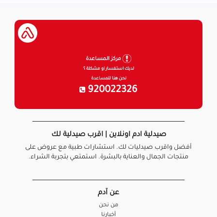
مركز المساعدة
لديك استفسار او مشكلة ؟
نحن هنا للمساعدة
920022326
صيدلية ادم اونلاين | اقرب صيدلية لك
أفضل واقرب صيدليات لك. استشارات طبية مع عروض على
منتجات الجمال والعناية بالبشرة. استمتعي بتجربة الشراء.
عن آدم
من نحن
أخبارنا