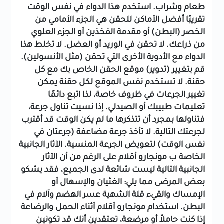
طعام وشراب.
استخدم هذا الدواء في نفس الوقت
تقريبًا
أفضل الأماكن للحقن هي الجزء الأمامي من
الخصر (البطن) أو مقدمة الفخذين أو الجزء العلوي
من ذراعك.
لا تحقن في الوريد أو العضل.
لا تخلط هذا
الدواء مع الأدوية الأخرى التي تحقن (مثل الأنسولين).
قم بتغيير (تدوير) موقع الحقن الخاص بك مع كل
حقنة. لا تستخدم نفس الموقع لكل حقنة
يمكن
تغيير الجرعات في ظروف خاصة، لذا اتبع دائمًا
تعليمات طبيبك أو الصيدلي.
إذا نسيت تناول جرعة،
فتناولها بمجرد أن تتذكرها ما لم يكن الوقت قد أقترب
لجرعتك التالية.
لا تأخذ جرعة مضاعفة (جرعتان في
نفس الوقت) لتعويض الجرعة المنسية.
الآثار الجانبية
الخاصة ب مونجارو أقلام
على الرغم من أن الآثار
الجانبية التالية ليست شائعة لدى الجميع، فقد يشكو
بعض المرضى مما يلي:
الغثيان والإسهال أو
الإمساك والقيء
قلة الشهية
عسر الهضم وآلام في
البطن.
استخدام مونجارو أقلام أثناء الحمل والرضاعة
إذا كنت حاملاً أو مرضعة، تعتقدين أنك قد تكونين