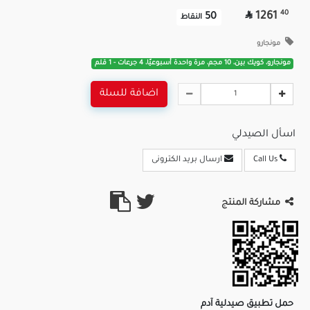

40
1261
50
النقاط
مونجارو
مونجارو، كويك بين، 10 مجم، مرة واحدة أسبوعيًا، 4 جرعات - 1 قلم
اضافة للسلة
اسأل الصيدلي
Call Us
ارسال بريد الكترونى
مشاركة المنتج
حمل تطبيق صيدلية آدم