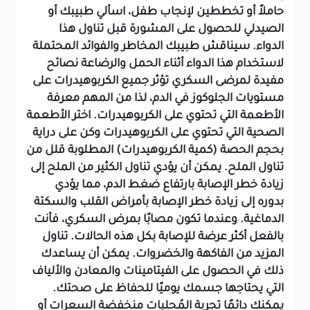
حاملاً أو تخططين لإنجاب طفل، اسألي طبيبك أو
الصيدلي للحصول على المشورة قبل تناول هذا
الدواء.
سيناقش طبيبك المخاطر والفوائد المحتملة
لاستخدام هذا الدواء أثناء الحمل والرضاعة
نصائح
مفيدة لمرضى السكري
تؤثر جميع الكربوهيدرات على
مستويات الجلوكوز في الدم، لذا من المهم معرفة
الأطعمة التي تحتوي على الكربوهيدرات. اختر الأطعمة
الصحية التي تحتوي على الكربوهيدرات وكن على دراية
بحجم الحصة (كمية الكربوهيدرات) المطلوبة
قلل من
تناول الملح. يمكن أن يؤدي تناول الكثير من الملح إلى
زيادة خطر الإصابة بارتفاع ضغط الدم، مما يؤدي
بدوره إلى زيادة خطر الإصابة بأمراض القلب والسكتة
الدماغية. وعندما تكون مصابًا بمرض السكري، فأنت
بالفعل أكثر عرضة للإصابة بكل هذه الحالات.
تناول
المزيد من الفاكهة والخضروات. يمكن أن يساعدك
ذلك في الحصول على الفيتامينات والمعادن والألياف
التي يحتاجها جسمك يوميًا للحفاظ على صحتك.
يمكنك دائمًا تجربة المُحليات منخفضة السعرات أو