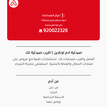
مركز المساعدة
لديك استفسار او مشكلة ؟
نحن هنا للمساعدة
920022326
صيدلية ادم اونلاين | اقرب صيدلية لك
أفضل واقرب صيدليات لك. استشارات طبية مع عروض على
منتجات الجمال والعناية بالبشرة. استمتعي بتجربة الشراء.
عن آدم
من نحن
أخبارنا
الأسئلة الشائعة
تواصل معنا