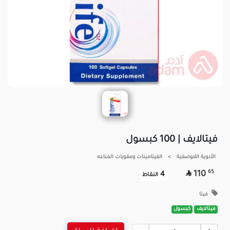
فيتالايف | 100 كبسول
الأدوية اللاوصفية
>
الفيتامينات ومقويات المناعه

65
110
4
النقاط
فيتا
فيتالايف
كبسول