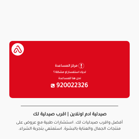
مركز المساعدة
لديك استفسار او مشكلة ؟
نحن هنا للمساعدة
920022326
صيدلية ادم اونلاين | اقرب صيدلية لك
أفضل واقرب صيدليات لك. استشارات طبية مع عروض على
منتجات الجمال والعناية بالبشرة. استمتعي بتجربة الشراء.