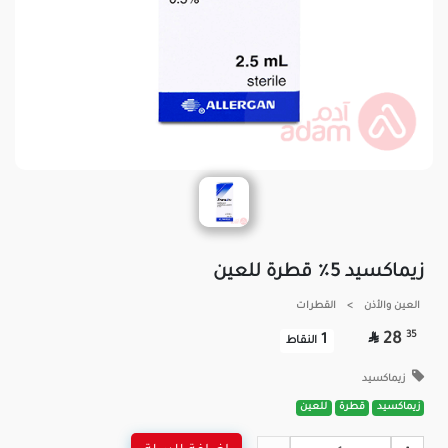
زيماكسيد 5٪ قطرة للعين
العين والأذن
>
القطرات

35
28
1
النقاط
زيماكسيد
زيماكسيد
قطرة
للعين