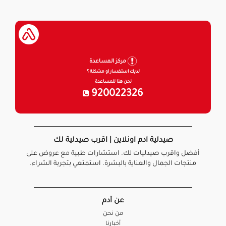
مركز المساعدة
لديك استفسار او مشكلة ؟
نحن هنا للمساعدة
920022326
صيدلية ادم اونلاين | اقرب صيدلية لك
أفضل واقرب صيدليات لك. استشارات طبية مع عروض على
منتجات الجمال والعناية بالبشرة. استمتعي بتجربة الشراء.
عن آدم
من نحن
أخبارنا