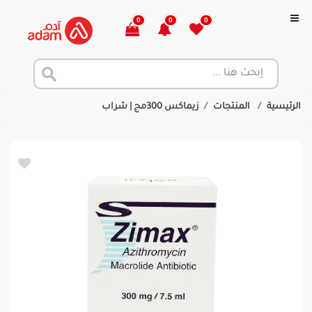
0
0
0
الرئيسية
المنتجات
زيماكس 300مج | شراب