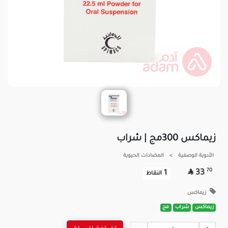
زيماكس 300مج | شراب
الأدوية الوصفية
>
المضادات الحيوية

70
33
1
النقاط
زيماكس
زيماكس
شراب
مج