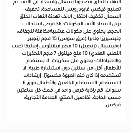
التهاب الحلق مصحوبًا بسعال وانسداد في الأنف. تم
تصنيع فيكس فابودروبس للمساعدة:
تخفيف
السعال
تخفيف احتقان الانف
تهدئة التهاب الحلق
يزيل انسداد الأنف
المكونات:
36 قرص استحلاب
الحجم, يحتوي على مكونات عشبيةمكافئة للجفاف:
جليسيريزا جلابرا (عرق سوس) 15 مجم
زنجبير
اوفيسينال (زنجبيل) 10 مجم
فيلانثوس إمبليكا (عنب
الثعلب الهندي) 10 ملغ
مينثول 7 مجم
التحذيرات
والاحتياطات:
يحتوي على سكريات.
لا يستخدم
للأطفال أقل من سنتين دون استشارة طبية.
لا
تستخدمه إذا كان ختم العبوة مكسورًا.
إرشادات
الاستخدام:
الاستخدام البالغين والأطفال فوق 6
سنوات: قم بإذابة قرص واحد في فمك كل ساعتين
حسب الحاجة.
تفاصيل المنتج:
العلامة التجارية:
فيكس