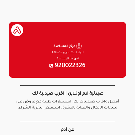
مركز المساعدة
لديك استفسار او مشكلة ؟
نحن هنا للمساعدة
920022326
صيدلية ادم اونلاين | اقرب صيدلية لك
أفضل واقرب صيدليات لك. استشارات طبية مع عروض على
منتجات الجمال والعناية بالبشرة. استمتعي بتجربة الشراء.
عن آدم