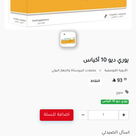
يوري ديو 10 أكياس
الأدوية اللاوصفية
>
مكملات البروستاتا والجهاز البولي

33
93
النقاط
منوع
يوري ديو 10 أكياس
اضافة للسلة
اسأل الصيدلي