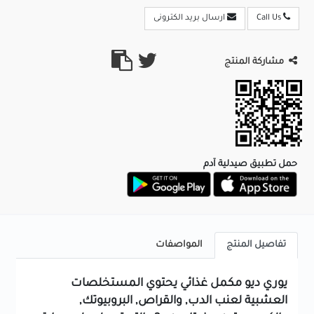
Call Us
ارسال بريد الكترونى
مشاركة المنتج
حمل تطبيق صيدلية آدم
تفاصيل المنتج
المواصفات
يوري ديو مكمل غذائي يحتوي المستخلصات
العشبية لعنب الدب, والقراص, البروبيوتك,