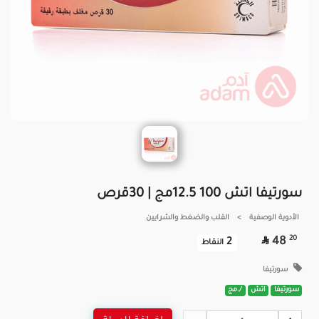
سورتيفا اتش 100 12.5مج | 30قرص
الأدوية الوصفية
>
القلب والضغط والشرايين

20
48
2
النقاط
سورتيفا
سورتيفا
اتش
/.مج