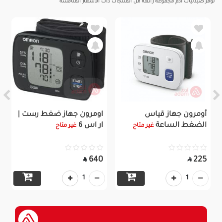
توفر صيدليات آدم مجموعة رائعة من المنتجات ذات الاسعار المنافسة
أومرون جهاز قياس
اومرون جهاز ضغط رست |
الضغط الساعة
ار اس 6
غير متاح
غير متاح
640
225


1
1