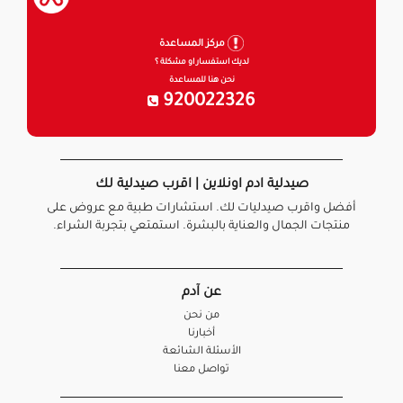
مركز المساعدة
لديك استفسار او مشكلة ؟
نحن هنا للمساعدة
920022326
صيدلية ادم اونلاين | اقرب صيدلية لك
أفضل واقرب صيدليات لك. استشارات طبية مع عروض على
منتجات الجمال والعناية بالبشرة. استمتعي بتجربة الشراء.
عن آدم
من نحن
أخبارنا
الأسئلة الشائعة
تواصل معنا