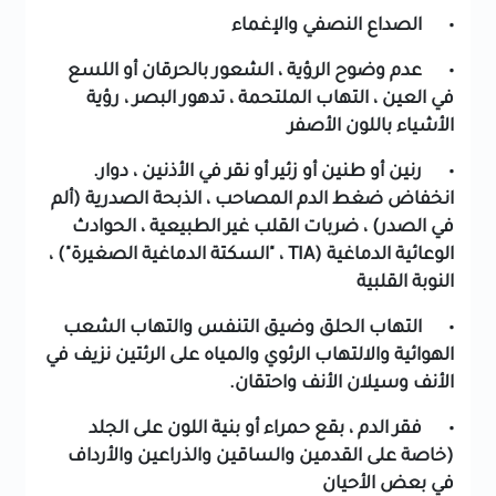
• الصداع النصفي والإغماء
• عدم وضوح الرؤية ، الشعور بالحرقان أو اللسع
في العين ، التهاب الملتحمة ، تدهور البصر ، رؤية
الأشياء باللون الأصفر
• رنين أو طنين أو زئير أو نقر في الأذنين ، دوار.
انخفاض ضغط الدم المصاحب ، الذبحة الصدرية (ألم
في الصدر) ، ضربات القلب غير الطبيعية ، الحوادث
الوعائية الدماغية (TIA ، "السكتة الدماغية الصغيرة") ،
النوبة القلبية
• التهاب الحلق وضيق التنفس والتهاب الشعب
الهوائية والالتهاب الرئوي والمياه على الرئتين نزيف في
الأنف وسيلان الأنف واحتقان.
• فقر الدم ، بقع حمراء أو بنية اللون على الجلد
(خاصة على القدمين والساقين والذراعين والأرداف
في بعض الأحيان