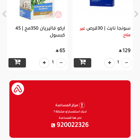
سونجا نايت | 30قرص
اركو فاليريان 350مج | 45
غير
كبسول
متاح
65
129


1
1
مركز المساعدة
لديك استفسار او مشكلة ؟
نحن هنا للمساعدة
920022326