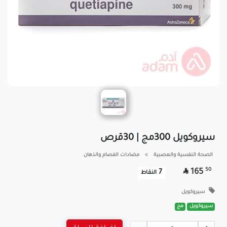
سيروكويل 300مج | 30قرص
الصحة النفسية والعصبية
>
مضادات الفصام والذهان

50
165
7
النقاط
سيروكويل
سيروكويل
مج