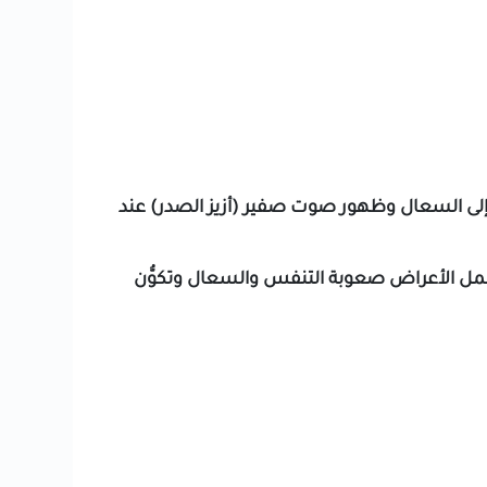
 إلى السعال وظهور صوت صفير (أزيز الصدر) عند
من الرئتين. تشمل الأعراض صعوبة التنفس والسعال وتكوُّن