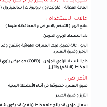
سيرتايد 125 / 25 مايكروجرام لكل جرعة
المادة الفعالة : فلوتيكازون بروبيونات | سالميتر
حالات الاستخدام :
علاج الربو ( التحكم بالاعراض و المحافظة عليها )
داء الانسداد الرئوي المزمن
الربو : حالة تضيق فيها الممرات الهوائية وتنتفخ و
الزفير وضيق النفس.
داء الانسداد الرئوي 
المخاط (البلغم) والأزيز.
الأعراض :
ضيق النفس، خصوصًا في أثناء الأنشطة البدنية
الأزيز و ضيق الصدر
سعال مزمن قد ينتج عنه مخاط (بلغم) قد يكون شفافًا 