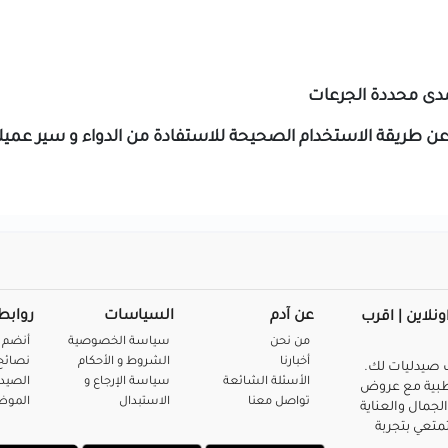
لمدى محددة الجرعات
عن طريقة الاستخدام الصحيحة للاستفادة من الدواء و سير عم
عن آدم
السياسات
روابط
ونلاين | اقرب
من نحن
سياسة الخصوصية
أنضم 
أخبارنا
الشروط و الأحكام
نصائح 
صيدليات لك.
الأسئلة الشائعة
سياسة الإرجاع و
الصيد
بية مع عروض
تواصل معنا
الاستبدال
المو
لجمال والعناية
متعي بتجربة