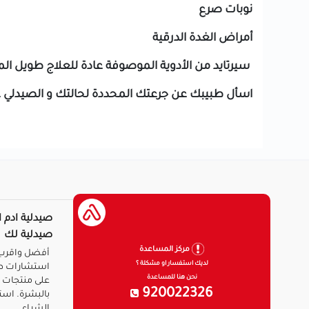
نوبات صرع
أمراض الغدة الدرقية
سيرتايد من الأدوية الموصوفة عادة للعلاج طويل ا
اسأل طبيبك عن جرعتك المحددة لحالتك و الصيدلي 
صيدلية ادم ا
صيدلية لك
مركز المساعدة
أفضل واقرب 
لديك استفسار او مشكلة ؟
استشارات ط
نحن هنا للمساعدة
على منتجات ا
920022326
بالبشرة. است
الشراء.