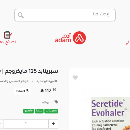
آلي
نصائح آدم
سيريتايد 125 مايكروجم | 120 جرعة
الأدوية الوصفية
>
الجهاز التنفسي والحس

80
112
5
النقاط
سيريتايد
سيريتايد
جرعة
مايكرو