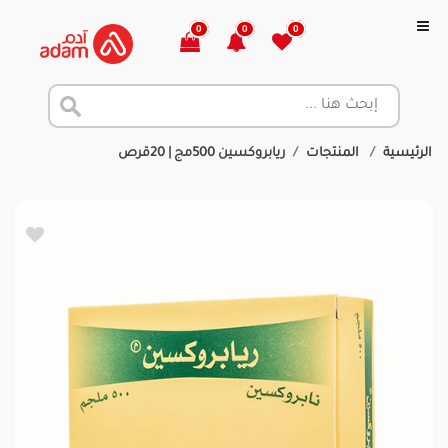
0
0
0
الرئيسية
المنتجات
ريابروكسين 500مج | 20قرص