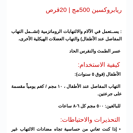
ريابروكسين 500مج | 20قرص
: يســتعمل في الآلام والالتهابات الروماتزمية (تشــمل التهاب
المفاصل عند الأطفال) والتهاب العضلات الهيكلية الأخرى،
عسر الطمث والنقرس الحاد
كيفية الاستخدام:
الأطفال (فوق ٥ سنوات):
التهاب المفاصل عند الأطفال ، ١٠ مجم / كغم يومياً مقسمة
على جرعتين.
للبالغين: ٥٠٠ مجم كل ٦-٨ ساعات
التحذيرات والاحتياطات:
• إذا كنت تعاني من حساسية تجاه مضادات الالتهاب غير