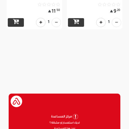
50
20
11
9


1
1
مركز المساعدة
لديك استفسار او مشكلة ؟
نحن هنا للمساعدة