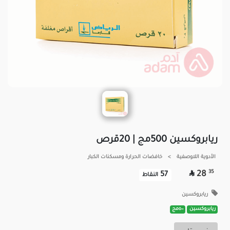
ريابروكسين 500مج | 20قرص
الأدوية اللاوصفية
>
خافضات الحرارة ومسكنات الكبار

35
28
57
النقاط
ريابروكسين
ريابروكسين
٥٠٠مج