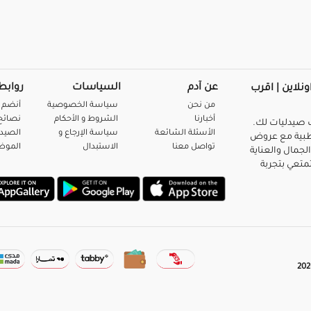
عن آدم
السياسات
روابط
ونلاين | اقرب
من نحن
سياسة الخصوصية
أنضم 
أخبارنا
الشروط و الأحكام
نصائح 
صيدليات لك.
الأسئلة الشائعة
سياسة الإرجاع و
الصيد
بية مع عروض
تواصل معنا
الاستبدال
المو
لجمال والعناية
متعي بتجربة