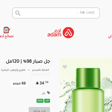
آلي
نصائح آدم
جل صبار 98% | 120مل
العناية بالجسم
>
تفتيح وترطيب البشرة

50
34
69
النقاط
جل
جل
صبار