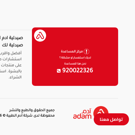
صيدلية ادم ا
صيدلية لك
مركز المساعدة
أفضل واقرب 
لديك استفسار او مشكلة ؟
استشارات ط
نحن هنا للمساعدة
على منتجات ا
920022326
بالبشرة. است
الشراء.
جميع الحقوق والطبع والنشر
محفوظة لدى شركة آدم الطبية © 2026
تواصل معنا