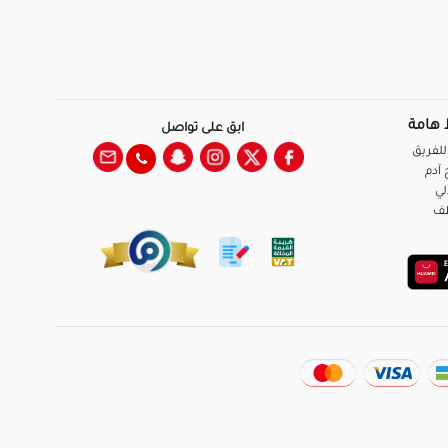
 هامة
ابق على تواصل
للفريق
آدم
لي
ظف