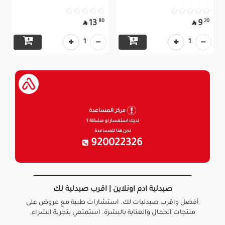
80
20
13
9


1
1
مركز المساعدة
لديك استفسار او مشكلة ؟
نحن هنا للمساعدة
920022326
صيدلية ادم اونلاين | اقرب صيدلية لك
أفضل واقرب صيدليات لك. استشارات طبية مع عروض على
منتجات الجمال والعناية بالبشرة. استمتعي بتجربة الشراء.