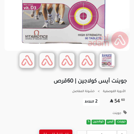
جوينت آيس كولاجين | 60قرص
الأدوية اللاوصفية
>
خشونة المفاصل

60
54
2
النقاط
جوينت
جوينت
آيس
كولاجين
٦٠