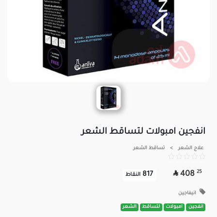
انفجين امبولات لتساقط الشعر
علاج الشعر
>
تساقط الشعر

25
408
817
النقاط
انيفاجين
انفجين
امبولات
لتساقط
الشعر