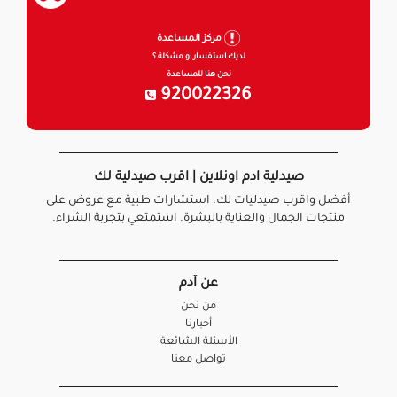
مركز المساعدة
لديك استفسار او مشكلة ؟
نحن هنا للمساعدة
920022326
صيدلية ادم اونلاين | اقرب صيدلية لك
أفضل واقرب صيدليات لك. استشارات طبية مع عروض على
منتجات الجمال والعناية بالبشرة. استمتعي بتجربة الشراء.
عن آدم
من نحن
أخبارنا
الأسئلة الشائعة
تواصل معنا