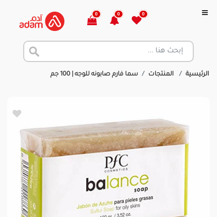
0
0
0
الرئيسية
المنتجات
سما فارم صابونه للوجه | 100 جم