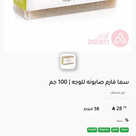
سما فارم صابونه للوجه | 100 جم
غير مصنف

75
28
58
النقاط
سما
سما
فارم
صابونه
للوجه