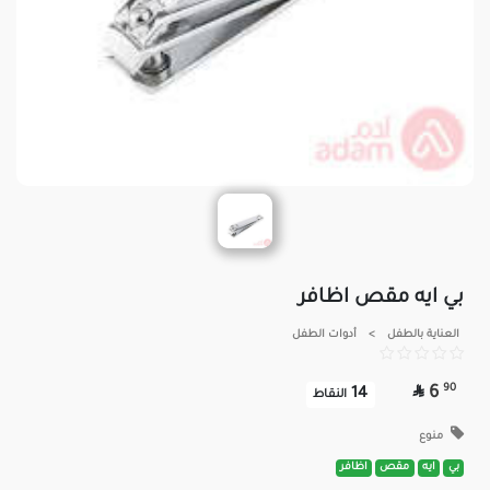
بي ايه مقص اظافر
العناية بالطفل
>
أدوات الطفل

90
6
14
النقاط
منوع
بي
ايه
مقص
اظافر