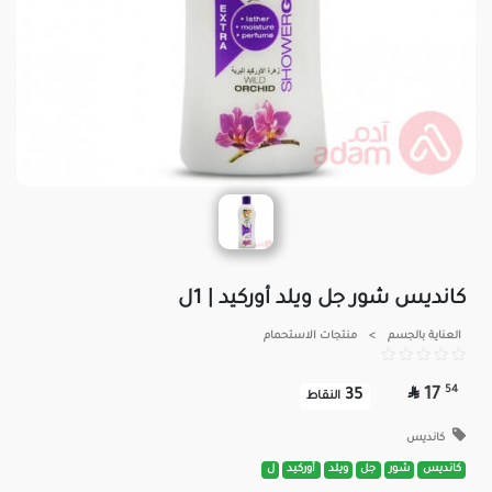
كانديس شور جل ويلد أوركيد | 1ل
العناية بالجسم
>
منتجات الاستحمام

54
17
35
النقاط
كانديس
كانديس
شور
جل
ويلد
أوركيد
ل