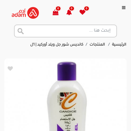
0
0
0
الرئيسية
المنتجات
كانديس شور جل ويلد أوركيد | 1ل