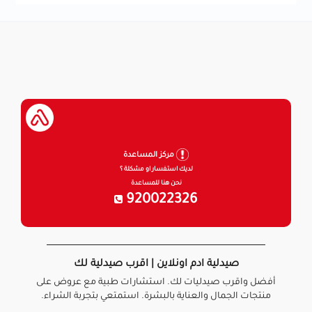
مركز المساعدة
لديك استفسار او مشكلة ؟
نحن هنا للمساعدة
920022326
صيدلية ادم اونلاين | اقرب صيدلية لك
أفضل واقرب صيدليات لك. استشارات طبية مع عروض على
منتجات الجمال والعناية بالبشرة. استمتعي بتجربة الشراء.