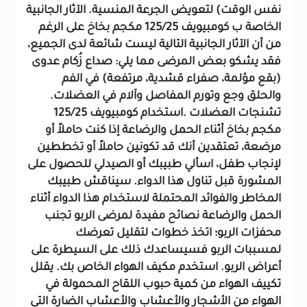
نفس الوقت) لتعويض الجرعة المنسية.
الآثار الجانبية
الخاصة ب كومبيويف 125/25 مكجم بخاخ
على الرغم
من أن الآثار الجانبية التالية ليست شائعة لدى الجميع،
فقد يشكو بعض المرضى مما يلي:
صداع
زُكام
عدوى
(بقع مؤلمة، صفراء قشدية، مرتفعة) في الفم
والحلق
وجع وتورم المفاصل وآلام في العضلات.
تشنجات العضلات
.استخدام كومبيويف 125/25
مكجم بخاخ أثناء الحمل والرضاعة
إذا كنت حاملاً أو
مرضعة، تعتقدين أنك قد تكونين حاملاً أو تخططين
لإنجاب طفل، اسألي طبيبك أو الصيدلي للحصول على
المشورة قبل تناول هذا الدواء.
سيناقش طبيبك
المخاطر والفوائد المحتملة لاستخدام هذا الدواء أثناء
الحمل والرضاعة
نصائح مفيدة لمرضى الربو
تجنب
محفزات الربو؛ اتخذ خطوات لتقليل تعرضك
لمسببات الربو فسيساعدك ذلك على السيطرة على
أعراض الربو.
استخدم مكيف الهواء الخاص بك. يقلل
تكييف الهواء من كمية حبوب اللقاح المحمولة في
الهواء من الأشجار والأعشاب والأعشاب الضارة التي