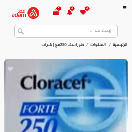
0
0
0
الرئيسية
المنتجات
كلوراسف 250مج | شراب