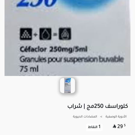
كلوراسف 250مج | شراب
الأدوية الوصفية
>
المضادات الحيوية

5
29
1
النقاط