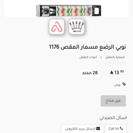
نوبي الرضع مسمار المقص 1176
العناية بالطفل
>
أدوات الطفل

80
13
28
النقاط
ويكى
غير متاح
اسأل الصيدلي
Call Us
ارسال بريد الكترونى