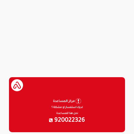
مركز المساعدة
لديك استفسار او مشكلة ؟
نحن هنا للمساعدة
920022326