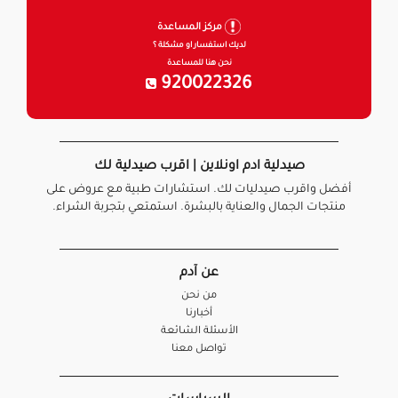
مركز المساعدة
لديك استفسار او مشكلة ؟
نحن هنا للمساعدة
920022326
صيدلية ادم اونلاين | اقرب صيدلية لك
أفضل واقرب صيدليات لك. استشارات طبية مع عروض على
منتجات الجمال والعناية بالبشرة. استمتعي بتجربة الشراء.
عن آدم
من نحن
أخبارنا
الأسئلة الشائعة
تواصل معنا