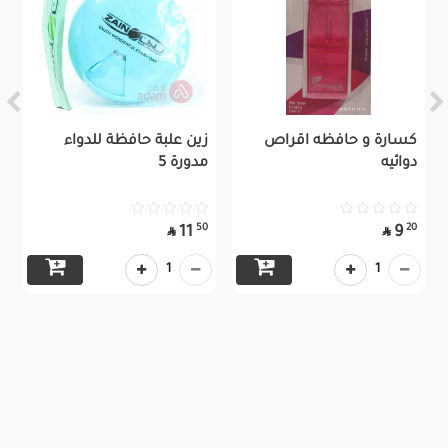
كسارة و حافظه اقراص
زين علبة حافظة للدواء
دوائيه
مدورة 5
50
20
11
9


1
1