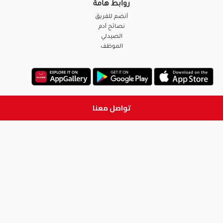
روابط هامة
أنضم للفريق
نصائح آدم
الصيدلي
الموظف
تواصل معنا
ابق على تواصل