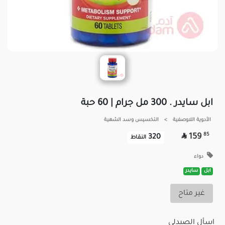
ابل سايدر . 300 مل جرام | 60 حبة
الأدوية اللاوصفية
>
التخسيس وسد الشهية

85
159
320
النقاط
دواء
ابل
سايدر
غير متاح
اسأل الصيدلي