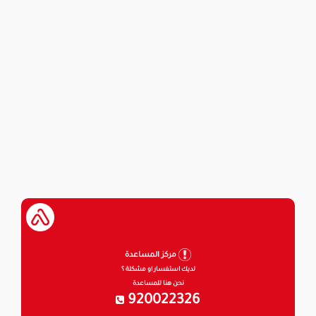
مركز المساعدة
لديك استفسار او مشكلة ؟
نحن هنا للمساعدة
920022326