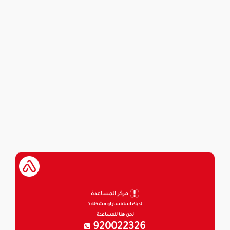
مركز المساعدة
لديك استفسار او مشكلة ؟
نحن هنا للمساعدة
920022326