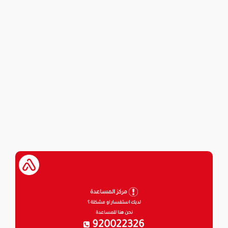
مركز المساعدة
لديك استفسار او مشكلة ؟
نحن هنا للمساعدة
920022326