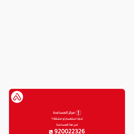
مركز المساعدة
لديك استفسار او مشكلة ؟
نحن هنا للمساعدة
920022326