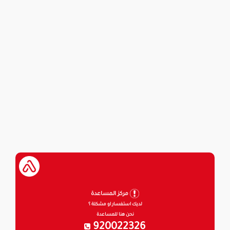
مركز المساعدة
لديك استفسار او مشكلة ؟
نحن هنا للمساعدة
920022326