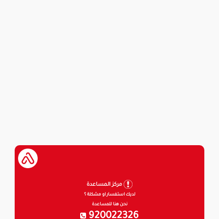
مركز المساعدة
لديك استفسار او مشكلة ؟
نحن هنا للمساعدة
920022326