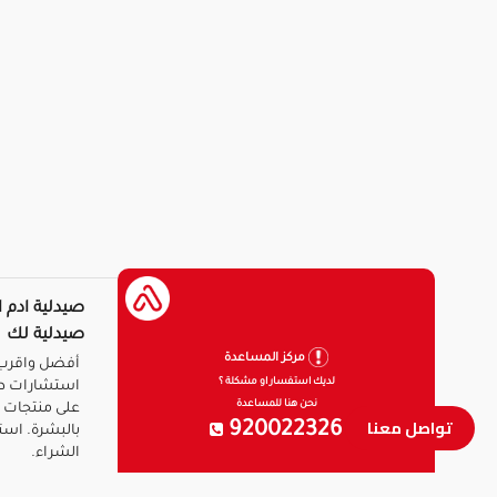
صيدلية ادم ا
صيدلية لك
مركز المساعدة
أفضل واقرب 
لديك استفسار او مشكلة ؟
استشارات ط
نحن هنا للمساعدة
على منتجات ا
تواصل معنا
920022326
بالبشرة. است
الشراء.