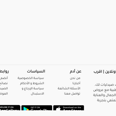
عن آدم
السياسات
روابط
ونلاين | اقرب
من نحن
سياسة الخصوصية
أنضم 
أخبارنا
الشروط و الأحكام
نصائح 
صيدليات لك.
الأسئلة الشائعة
سياسة الإرجاع و
الصيد
بية مع عروض
تواصل معنا
الاستبدال
المو
لجمال والعناية
متعي بتجربة