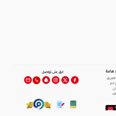
 هامة
ابق على تواصل
للفريق
آدم
لي
ظف