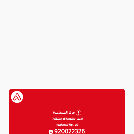
مركز المساعدة
لديك استفسار او مشكلة ؟
نحن هنا للمساعدة
920022326