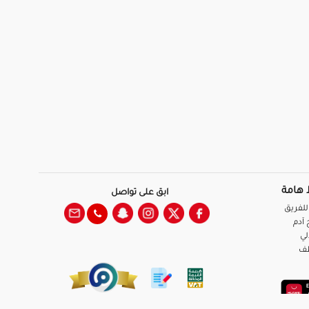
 هامة
ابق على تواصل
للفريق
آدم
لي
ظف