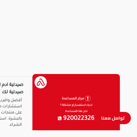
صيدلية ادم ا
صيدلية لك
مركز المساعدة
أفضل واقرب 
لديك استفسار او مشكلة ؟
استشارات ط
نحن هنا للمساعدة
على منتجات ا
تواصل معنا
920022326
بالبشرة. است
الشراء.