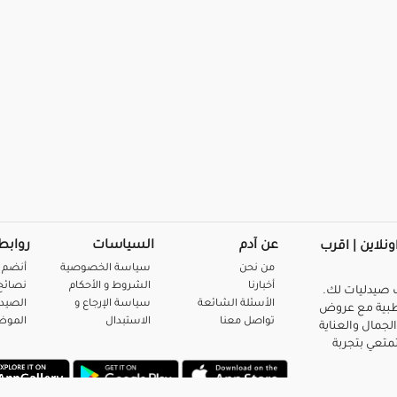
عن آدم
السياسات
روابط
ونلاين | اقرب
من نحن
سياسة الخصوصية
أنضم 
أخبارنا
الشروط و الأحكام
نصائح 
صيدليات لك.
الأسئلة الشائعة
سياسة الإرجاع و
الصيد
بية مع عروض
تواصل معنا
الاستبدال
المو
لجمال والعناية
متعي بتجربة