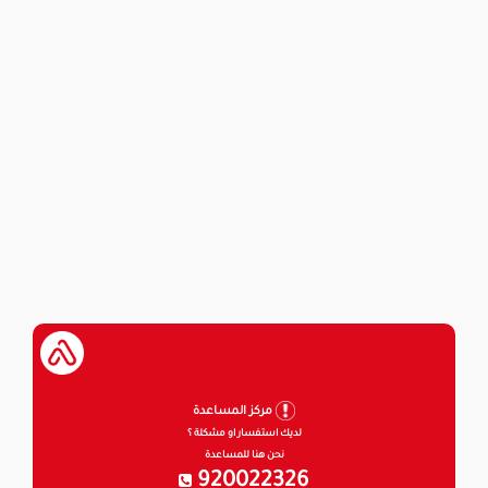
مركز المساعدة
لديك استفسار او مشكلة ؟
نحن هنا للمساعدة
920022326