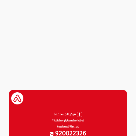
مركز المساعدة
لديك استفسار او مشكلة ؟
نحن هنا للمساعدة
920022326