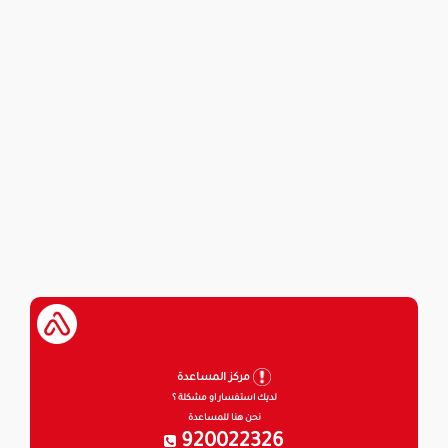
مركز المساعدة
لديك استفسار او مشكلة ؟
نحن هنا للمساعدة
920022326