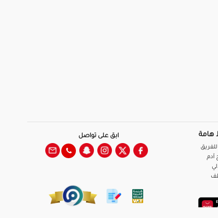
 هامة
ابق على تواصل
للفريق
آدم
لي
ظف