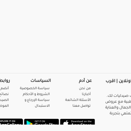
عن آدم
السياسات
روابط
ونلاين | اقرب
من نحن
سياسة الخصوصية
أنضم 
أخبارنا
الشروط و الأحكام
نصائح 
صيدليات لك.
الأسئلة الشائعة
سياسة الإرجاع و
الصيد
بية مع عروض
تواصل معنا
الاستبدال
المو
لجمال والعناية
متعي بتجربة