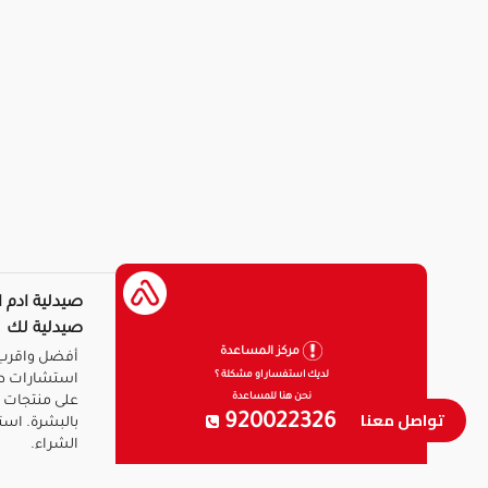
صيدلية ادم ا
صيدلية لك
مركز المساعدة
أفضل واقرب 
لديك استفسار او مشكلة ؟
استشارات ط
نحن هنا للمساعدة
على منتجات ا
تواصل معنا
920022326
بالبشرة. است
الشراء.