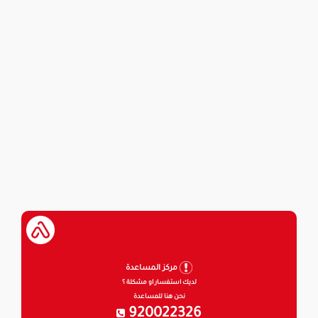
مركز المساعدة
لديك استفسار او مشكلة ؟
نحن هنا للمساعدة
920022326