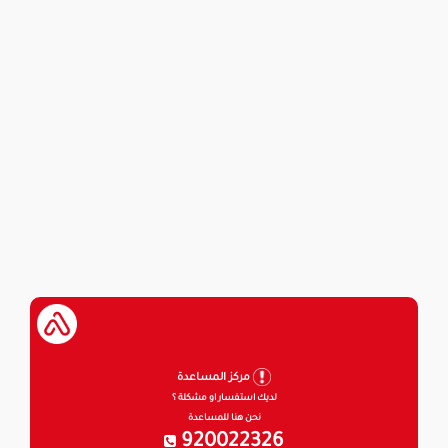
مركز المساعدة
لديك استفسار او مشكلة ؟
نحن هنا للمساعدة
920022326