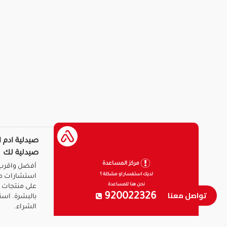
صيدلية ادم ا
صيدلية لك
مركز المساعدة
أفضل واقرب 
لديك استفسار او مشكلة ؟
استشارات ط
نحن هنا للمساعدة
على منتجات ا
تواصل معنا
920022326
بالبشرة. است
الشراء.