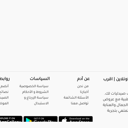
عن آدم
السياسات
روابط
ونلاين | اقرب
من نحن
سياسة الخصوصية
أنضم 
أخبارنا
الشروط و الأحكام
نصائح 
صيدليات لك.
الأسئلة الشائعة
سياسة الإرجاع و
الصيد
بية مع عروض
تواصل معنا
الاستبدال
المو
لجمال والعناية
متعي بتجربة