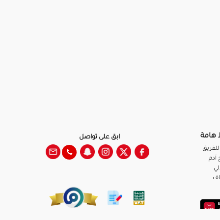
 هامة
ابق على تواصل
للفريق
آدم
لي
ظف