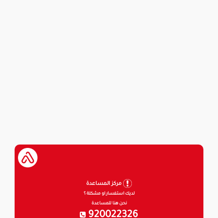
مركز المساعدة
لديك استفسار او مشكلة ؟
نحن هنا للمساعدة
920022326