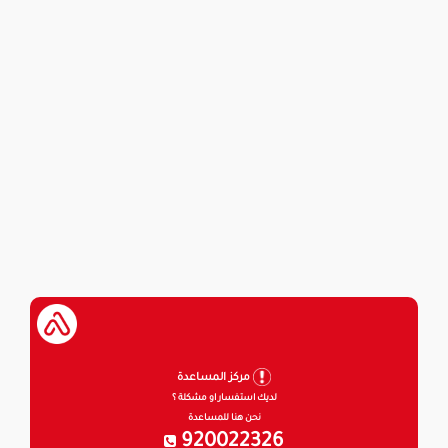
مركز المساعدة
لديك استفسار او مشكلة ؟
نحن هنا للمساعدة
920022326