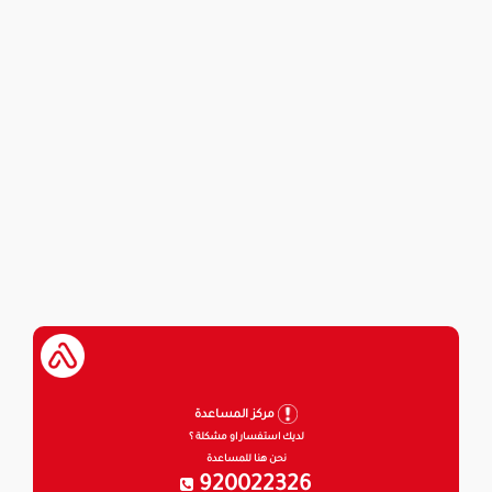
مركز المساعدة
لديك استفسار او مشكلة ؟
نحن هنا للمساعدة
920022326