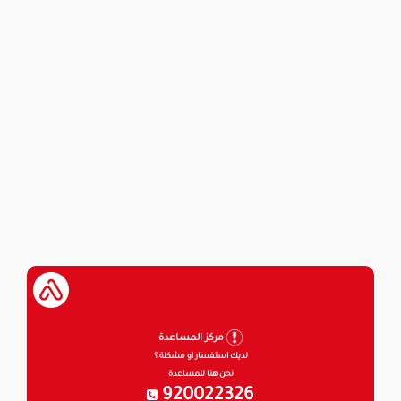
مركز المساعدة
لديك استفسار او مشكلة ؟
نحن هنا للمساعدة
920022326