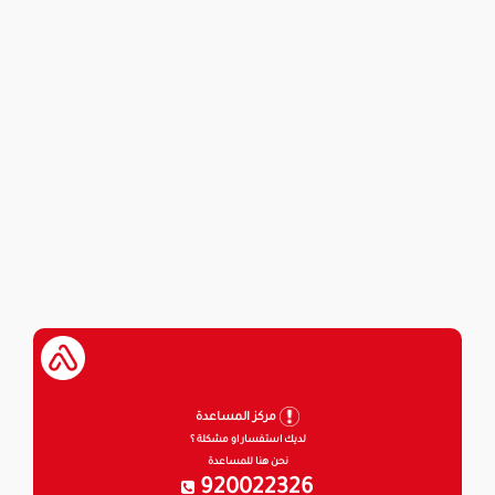
مركز المساعدة
لديك استفسار او مشكلة ؟
نحن هنا للمساعدة
920022326