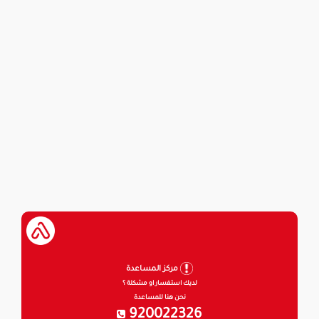
مركز المساعدة
لديك استفسار او مشكلة ؟
نحن هنا للمساعدة
920022326