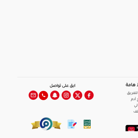
 هامة
ابق على تواصل
للفريق
آدم
لي
ظف