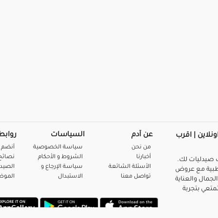
عن آدم
السياسات
روابط
ونلاين | اقرب
من نحن
سياسة الخصوصية
أنضم 
أخبارنا
الشروط و الأحكام
نصائح 
صيدليات لك.
الأسئلة الشائعة
سياسة الإرجاع و
الصيد
بية مع عروض
تواصل معنا
الاستبدال
المو
لجمال والعناية
متعي بتجربة