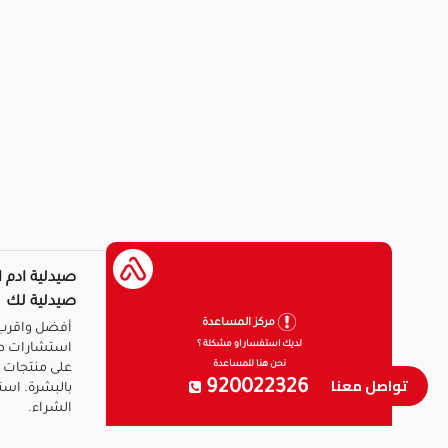
صيدلية ادم ا
صيدلية لك
مركز المساعدة
أفضل واقرب 
لديك استفسار او مشكلة ؟
استشارات ط
نحن هنا للمساعدة
على منتجات ا
تواصل معنا
920022326
بالبشرة. است
الشراء.