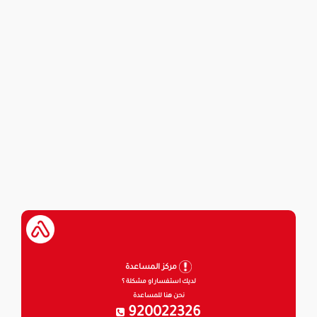
مركز المساعدة
لديك استفسار او مشكلة ؟
نحن هنا للمساعدة
920022326