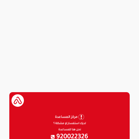
مركز المساعدة
لديك استفسار او مشكلة ؟
نحن هنا للمساعدة
920022326