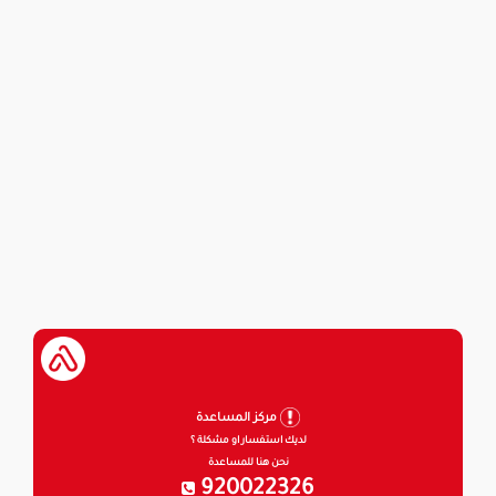
مركز المساعدة
لديك استفسار او مشكلة ؟
نحن هنا للمساعدة
920022326