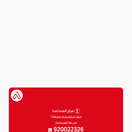
مركز المساعدة
لديك استفسار او مشكلة ؟
نحن هنا للمساعدة
920022326